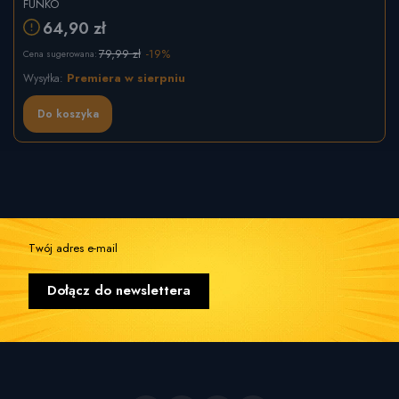
FUNKO
64,90 zł
79,99 zł
-19%
Cena sugerowana:
Premiera w sierpniu
Wysyłka:
Do koszyka
Twój adres e-mail
Dołącz do newslettera