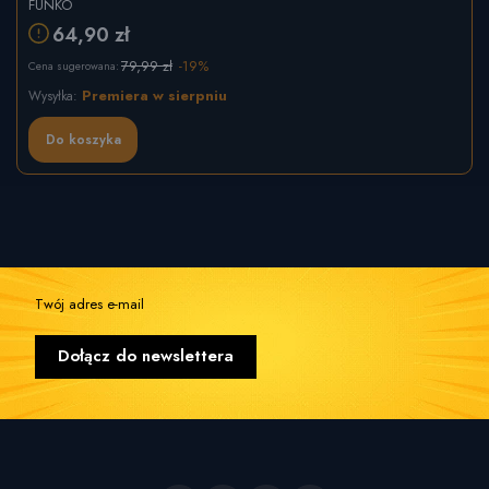
FUNKO
64,90 zł
79,99 zł
-19%
Cena sugerowana:
Premiera w sierpniu
Wysyłka:
Do koszyka
Twój adres e-mail
Dołącz do newslettera