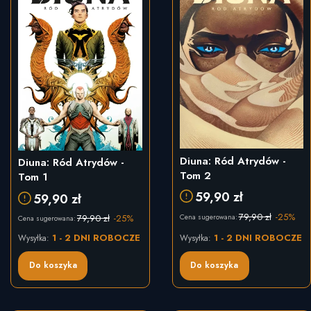
Diuna: Ród Atrydów -
Diuna: Ród Atrydów -
Tom 2
Tom 1
59,90 zł
59,90 zł
79,90 zł
-25%
Cena sugerowana:
79,90 zł
-25%
Cena sugerowana:
1 - 2 DNI ROBOCZE
1 - 2 DNI ROBOCZE
Wysyłka:
Wysyłka:
Do koszyka
Do koszyka