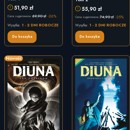
51,90 zł
55,90 zł
69,90 zł
-26%
Cena sugerowana:
74,90 zł
-25%
Cena sugerowana:
1 - 2 DNI ROBOCZE
1 - 2 DNI ROBOCZE
Wysyłka:
Wysyłka:
Do koszyka
Do koszyka
Nowość