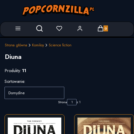
Produkty w koszyk
Otwórz wyszukiwarkę
Strona główna
Komiksy
Science fiction
Diuna
Produkty:
11
Lista produktów
Sortowanie:
Domyślne
Strona
z 1