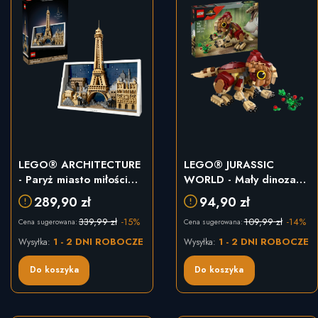
LEGO® ARCHITECTURE
LEGO® JURASSIC
- Paryż miasto miłości
WORLD - Mały dinozaur
(21064)
Dolores (76970)
289,90 zł
94,90 zł
339,99 zł
-15%
109,99 zł
-14%
Cena sugerowana:
Cena sugerowana:
1 - 2 DNI ROBOCZE
1 - 2 DNI ROBOCZE
Wysyłka:
Wysyłka:
Do koszyka
Do koszyka