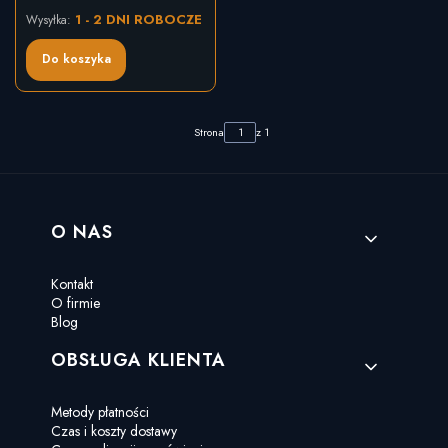
1 - 2 DNI ROBOCZE
Wysyłka:
Do koszyka
Strona
z 1
Linki w stopce
O NAS
Kontakt
O firmie
Blog
OBSŁUGA KLIENTA
Metody płatności
Czas i koszty dostawy