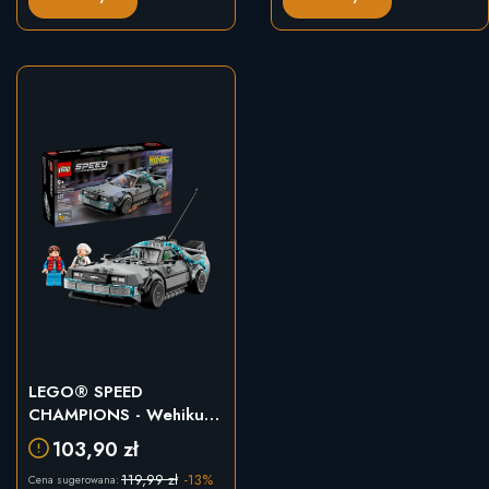
LEGO® SPEED
CHAMPIONS - Wehikuł
czasu z Powrotu do
103,90 zł
przyszłości (77256)
119,99 zł
-13%
Cena sugerowana: