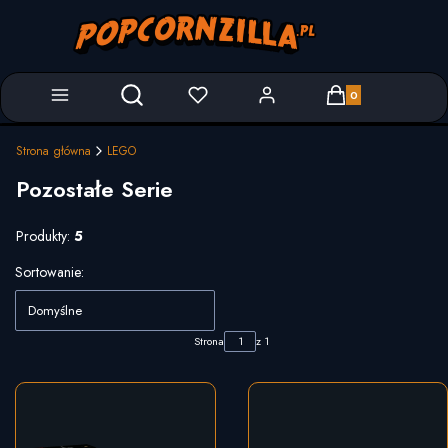
Produkty w koszyk
Otwórz wyszukiwarkę
Strona główna
LEGO
Pozostałe Serie
Produkty:
5
Lista produktów
Sortowanie:
Domyślne
Strona
z 1