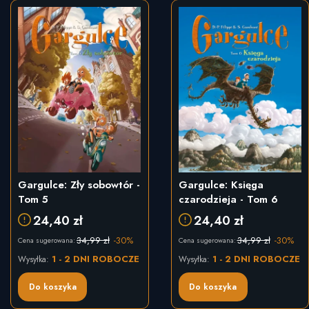
Gargulce: Zły sobowtór -
Gargulce: Księga
Tom 5
czarodzieja - Tom 6
24,40 zł
24,40 zł
34,99 zł
-30%
34,99 zł
-30%
Cena sugerowana:
Cena sugerowana:
1 - 2 DNI ROBOCZE
1 - 2 DNI ROBOCZE
Wysyłka:
Wysyłka:
Do koszyka
Do koszyka