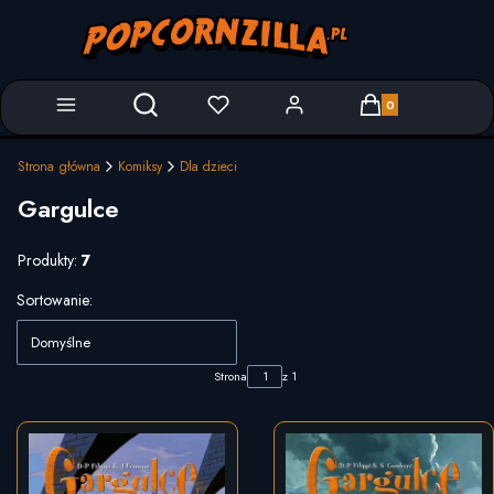
Produkty w koszyk
Otwórz wyszukiwarkę
Strona główna
Komiksy
Dla dzieci
Gargulce
Produkty:
7
Lista produktów
Sortowanie:
Domyślne
Strona
z 1