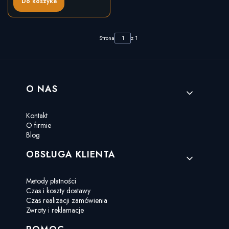
Do koszyka
Strona
z 1
Linki w stopce
O NAS
Kontakt
O firmie
Blog
OBSŁUGA KLIENTA
Metody płatności
Czas i koszty dostawy
Czas realizacji zamówienia
Zwroty i reklamacje