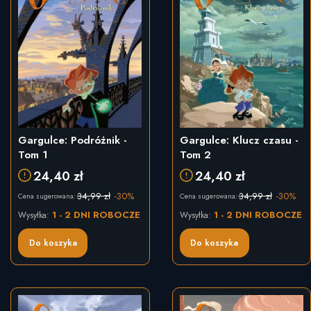
Gargulce: Podróżnik -
Gargulce: Klucz czasu -
Tom 1
Tom 2
24,40 zł
24,40 zł
34,99 zł
-30%
34,99 zł
-30%
Cena sugerowana:
Cena sugerowana:
1 - 2 DNI ROBOCZE
1 - 2 DNI ROBOCZE
Wysyłka:
Wysyłka:
Do koszyka
Do koszyka