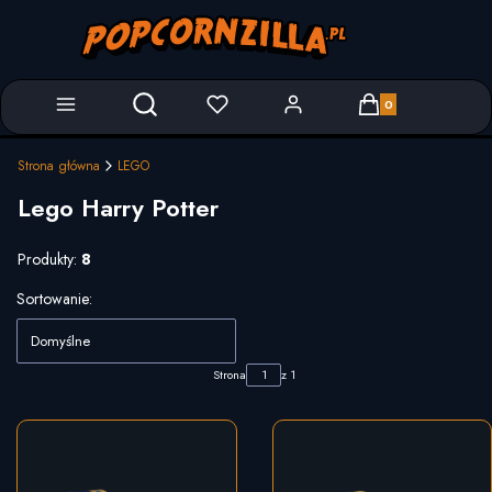
Produkty w koszyk
Otwórz wyszukiwarkę
Strona główna
LEGO
Lego Harry Potter
Produkty:
8
Lista produktów
Sortowanie:
Domyślne
Strona
z 1