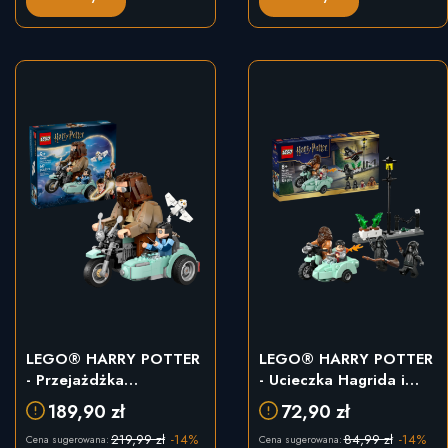
LEGO® HARRY POTTER
LEGO® HARRY POTTER
- Przejażdżka
- Ucieczka Hagrida i
motocyklowa (76443)
Harry’ego z Privet Drive
189,90 zł
72,90 zł
(76459)
219,99 zł
-14%
84,99 zł
-14%
Cena sugerowana:
Cena sugerowana: