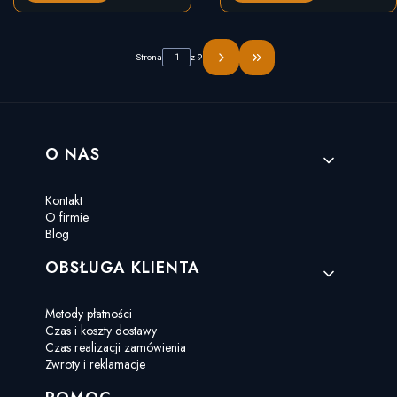
Strona
z 9
Przejdź do ostatniej stro
Linki w stopce
O NAS
Kontakt
O firmie
Blog
OBSŁUGA KLIENTA
Metody płatności
Czas i koszty dostawy
Czas realizacji zamówienia
Zwroty i reklamacje