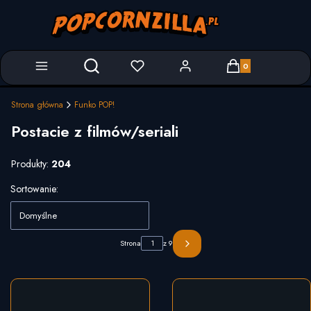
Produkty w koszyk
Otwórz wyszukiwarkę
Strona główna
Funko POP!
Postacie z filmów/seriali
Produkty:
204
Lista produktów
Sortowanie:
Domyślne
Strona
z 9
Następne produkty