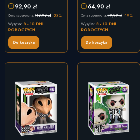
Annabelle in chair #790
92,90 zł
64,90 zł
119,99 zł
-23%
79,99 zł
-19%
Cena sugerowana:
Cena sugerowana:
8 - 10 DNI
8 - 10 DNI
Wysyłka:
Wysyłka:
ROBOCZYCH
ROBOCZYCH
Do koszyka
Do koszyka