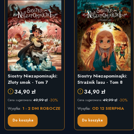
Siostry Niezapominajki:
Siostry Niezapominajki:
Złoty smok - Tom 7
Strażnik lasu - Tom 8
34,90 zł
34,90 zł
49,99 zł
-30%
49,99 zł
-30%
Cena sugerowana:
Cena sugerowana:
1 - 2 DNI ROBOCZE
OD 12 SIERPNIA
Wysyłka:
Wysyłka:
Do koszyka
Do koszyka