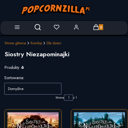
Produkty w koszyk
Otwórz wyszukiwarkę
Strona główna
Komiksy
Dla dzieci
Siostry Niezapominajki
Produkty:
6
Lista produktów
Sortowanie:
Domyślne
Strona
z 1