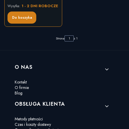
1 - 2 DNI ROBOCZE
Wysyłka:
Do koszyka
Strona
z 1
Linki w stopce
O NAS
Kontakt
O firmie
Blog
OBSŁUGA KLIENTA
Metody płatności
Czas i koszty dostawy