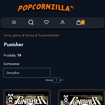
Produkty w koszyk
Otwórz wyszukiwarkę
Strona główna
Komiksy
Superbohaterskie
Punisher
Produkty:
19
Lista produktów
Sortowanie:
Domyślne
Strona
z 1