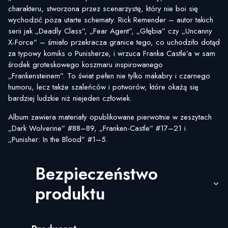
charakteru, stworzona przez scenarzystę, który nie boi się
wychodzić poza utarte schematy. Rick Remender – autor takich
serii jak „Deadly Class”, „Fear Agent”, „Głębia” czy „Uncanny
X-Force” – śmiało przekracza granice tego, co uchodziło dotąd
za typowy komiks o Punisherze, i wrzuca Franka Castle’a w sam
środek groteskowego koszmaru inspirowanego
„Frankensteinem”. To świat pełen nie tylko makabry i czarnego
humoru, lecz także szaleńców i potworów, które okażą się
bardziej ludzkie niż niejeden człowiek.
Album zawiera materiały opublikowane pierwotnie w zeszytach
„Dark Wolverine” #88–89, „Franken-Castle” #17–21 i
„Punisher: In the Blood” #1–5.
Bezpieczeństwo
produktu