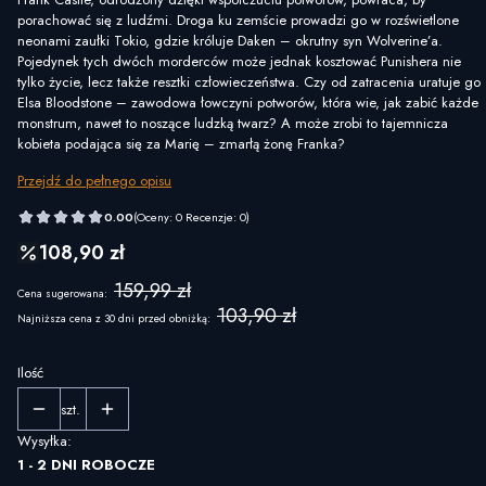
porachować się z ludźmi. Droga ku zemście prowadzi go w rozświetlone
neonami zaułki Tokio, gdzie króluje Daken – okrutny syn Wolverine’a.
Pojedynek tych dwóch morderców może jednak kosztować Punishera nie
tylko życie, lecz także resztki człowieczeństwa. Czy od zatracenia uratuje go
Elsa Bloodstone – zawodowa łowczyni potworów, która wie, jak zabić każde
monstrum, nawet to noszące ludzką twarz? A może zrobi to tajemnicza
kobieta podająca się za Marię – zmarłą żonę Franka?
Przejdź do pełnego opisu
0.00
(Oceny: 0 Recenzje: 0)
108,90 zł
159,99 zł
Cena sugerowana:
103,90 zł
Najniższa cena z 30 dni przed obniżką:
Ilość
szt.
Wysyłka:
1 - 2 DNI ROBOCZE