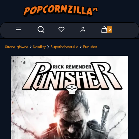
Produkty w koszyk
Otwórz wyszukiwarkę
Strona główna
Komiksy
Superbohaterskie
Punisher