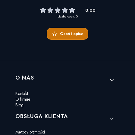
0.00
Liczba ocen: 0
Oceń i opisz
Linki w stopce
O NAS
Kontakt
O firmie
Blog
OBSŁUGA KLIENTA
Metody płatności