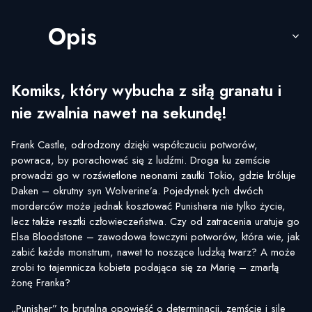
Opis
Komiks, który wybucha z siłą granatu i
nie zwalnia nawet na sekundę!
Frank Castle, odrodzony dzięki współczuciu potworów,
powraca, by porachować się z ludźmi. Droga ku zemście
prowadzi go w rozświetlone neonami zaułki Tokio, gdzie króluje
Daken – okrutny syn Wolverine’a. Pojedynek tych dwóch
morderców może jednak kosztować Punishera nie tylko życie,
lecz także resztki człowieczeństwa. Czy od zatracenia uratuje go
Elsa Bloodstone – zawodowa łowczyni potworów, która wie, jak
zabić każde monstrum, nawet to noszące ludzką twarz? A może
zrobi to tajemnicza kobieta podająca się za Marię – zmarłą
żonę Franka?
„Punisher” to brutalna opowieść o determinacji, zemście i sile