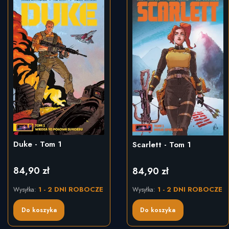
Duke - Tom 1
Scarlett - Tom 1
84,90 zł
84,90 zł
Cena
Cena
1 - 2 DNI ROBOCZE
1 - 2 DNI ROBOCZE
Wysyłka:
Wysyłka:
Do koszyka
Do koszyka