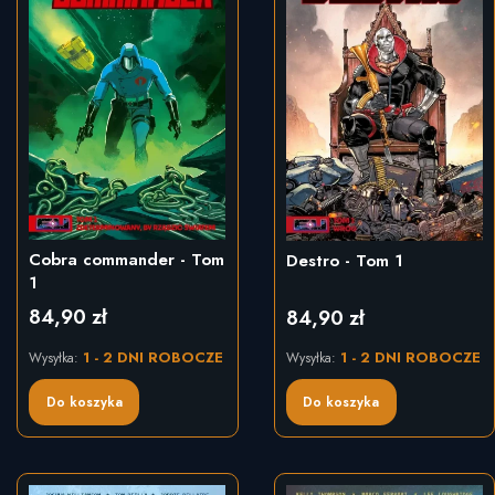
Cobra commander - Tom
Destro - Tom 1
1
84,90 zł
84,90 zł
Cena
Cena
1 - 2 DNI ROBOCZE
1 - 2 DNI ROBOCZE
Wysyłka:
Wysyłka:
Do koszyka
Do koszyka