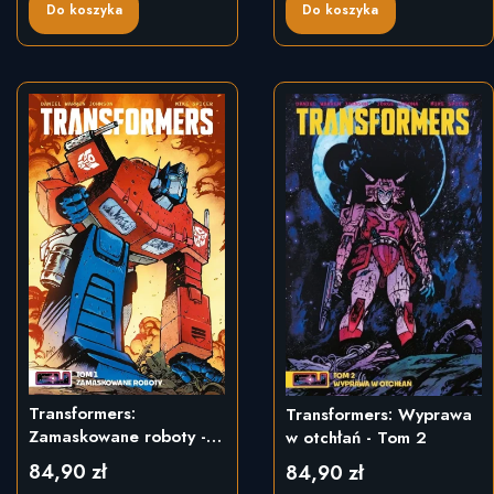
Do koszyka
Do koszyka
Transformers:
Transformers: Wyprawa
Zamaskowane roboty -
w otchłań - Tom 2
Tom 1
84,90 zł
84,90 zł
Cena
Cena