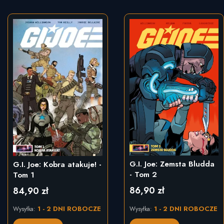
G.I. Joe: Zemsta Bludda
G.I. Joe: Kobra atakuje! -
- Tom 2
Tom 1
86,90 zł
84,90 zł
Cena
Cena
1 - 2 DNI ROBOCZE
1 - 2 DNI ROBOCZE
Wysyłka:
Wysyłka: