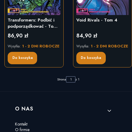
Transformers: Podbić i
Void Rivals - Tom 4
podporządkować - Tom
4
86,90 zł
84,90 zł
Cena
Cena
1 - 2 DNI ROBOCZE
1 - 2 DNI ROBOCZE
Wysyłka:
Wysyłka:
Do koszyka
Do koszyka
Strona
z 1
Linki w stopce
O NAS
Kontakt
O firmie