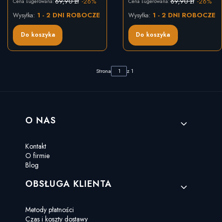
69,90 zł
-26%
69,90 zł
-26%
Cena sugerowana:
Cena sugerowana:
1 - 2 DNI ROBOCZE
1 - 2 DNI ROBOCZE
Wysyłka:
Wysyłka:
Do koszyka
Do koszyka
Strona
z 1
Linki w stopce
O NAS
Kontakt
O firmie
Blog
OBSŁUGA KLIENTA
Metody płatności
Czas i koszty dostawy