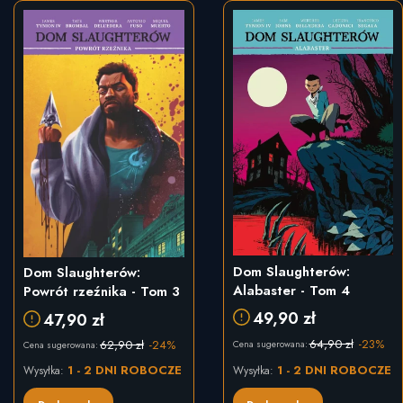
Dom Slaughterów:
Dom Slaughterów:
Alabaster - Tom 4
Powrót rzeźnika - Tom 3
49,90 zł
47,90 zł
64,90 zł
-23%
62,90 zł
-24%
Cena sugerowana:
Cena sugerowana:
1 - 2 DNI ROBOCZE
1 - 2 DNI ROBOCZE
Wysyłka:
Wysyłka: