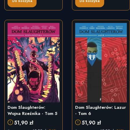
Do koszyka
Do koszyka
Dom Slaughterów:
Dom Slaughterów: Lazur
Wojna Rzeźnika - Tom 5
- Tom 6
51,90 zł
51,90 zł