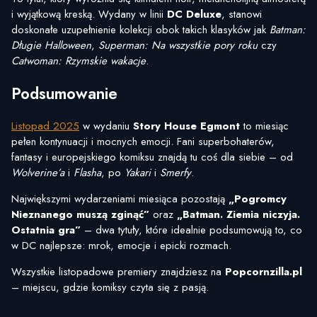
i wyjątkową kreską. Wydany w linii
DC Deluxe
, stanowi
doskonałe uzupełnienie kolekcji obok takich klasyków jak
Batman:
Długie Halloween
,
Superman: Na wszystkie pory roku
czy
Catwoman: Rzymskie wakacje
.
Podsumowanie
Listopad 2025
w wydaniu
Story House Egmont
to miesiąc
pełen kontynuacji i mocnych emocji. Fani superbohaterów,
fantasy i europejskiego komiksu znajdą tu coś dla siebie – od
Wolverine’a
i
Flasha
, po
Yakari
i
Smerfy
.
Największymi wydarzeniami miesiąca pozostają
„Pogromcy
Nieznanego muszą zginąć”
oraz
„Batman. Ziemia niczyja.
Ostatnia gra”
– dwa tytuły, które idealnie podsumowują to, co
w DC najlepsze: mrok, emocje i epicki rozmach.
Wszystkie listopadowe premiery znajdziesz na
Popcornzilla.pl
– miejscu, gdzie komiksy czyta się z pasją.