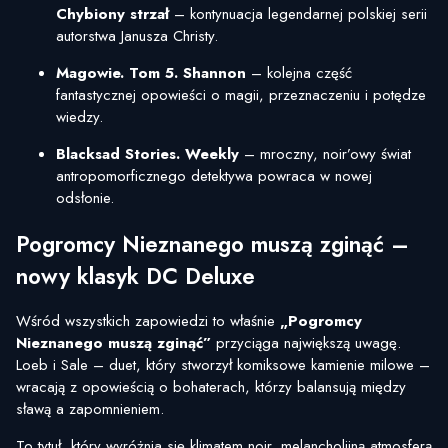
Chybiony strzał
– kontynuacja legendarnej polskiej serii
autorstwa Janusza Christy.
Magowie. Tom 5. Shannon
– kolejna część
fantastycznej opowieści o magii, przeznaczeniu i potędze
wiedzy.
Blacksad Stories. Weekly
– mroczny, noir’owy świat
antropomorficznego detektywa powraca w nowej
odsłonie.
Pogromcy Nieznanego muszą zginąć –
nowy klasyk DC Deluxe
Wśród wszystkich zapowiedzi to właśnie
„Pogromcy
Nieznanego muszą zginąć”
przyciąga największą uwagę.
Loeb i Sale – duet, który stworzył komiksowe kamienie milowe –
wracają z opowieścią o bohaterach, którzy balansują między
sławą a zapomnieniem.
To tytuł, który wyróżnia się klimatem noir, melancholijną atmosferą