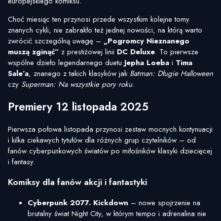
europejskiego komiksu.
Choć miesiąc ten przynosi przede wszystkim kolejne tomy
znanych cykli, nie zabrakło też jednej nowości, na którą warto
zwrócić szczególną uwagę –
„Pogromcy Nieznanego
muszą zginąć”
z prestiżowej linii
DC Deluxe
. To pierwsze
wspólne dzieło legendarnego duetu
Jepha Loeba
i
Tima
Sale’a
, znanego z takich klasyków jak
Batman: Długie Halloween
czy
Superman: Na wszystkie pory roku
.
Premiery 12 listopada 2025
Pierwsza połowa listopada przynosi zestaw mocnych kontynuacji
i kilka ciekawych tytułów dla różnych grup czytelników – od
fanów cyberpunkowych światów po miłośników klasyki dziecięcej
i fantasy.
Komiksy dla fanów akcji i fantastyki
Cyberpunk 2077. Kickdown
– nowe spojrzenie na
brutalny świat Night City, w którym tempo i adrenalina nie