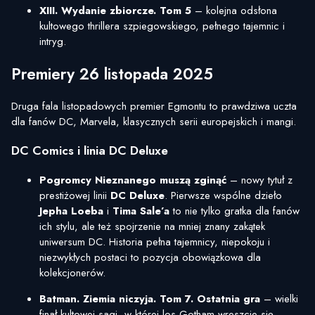
XIII. Wydanie zbiorcze. Tom 5
– kolejna odsłona
kultowego thrillera szpiegowskiego, pełnego tajemnic i
intryg.
Premiery 26 listopada 2025
Druga fala listopadowych premier Egmontu to prawdziwa uczta
dla fanów DC, Marvela, klasycznych serii europejskich i mangi.
DC Comics i linia DC Deluxe
Pogromcy Nieznanego muszą zginąć
– nowy tytuł z
prestiżowej linii
DC Deluxe
. Pierwsze wspólne dzieło
Jepha Loeba
i
Tima Sale’a
to nie tylko gratka dla fanów
ich stylu, ale też spojrzenie na mniej znany zakątek
uniwersum DC. Historia pełna tajemnicy, niepokoju i
niezwykłych postaci to pozycja obowiązkowa dla
kolekcjonerów.
Batman. Ziemia niczyja. Tom 7. Ostatnia gra
– wielki
finał kultowej sagi, w której los Gotham wreszcie się