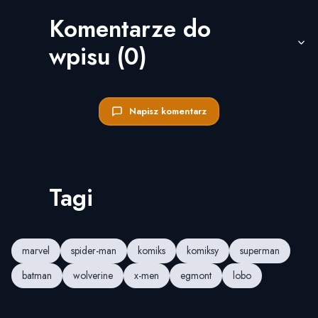
Komentarze do
wpisu (0)
Napisz komentarz
Tagi
marvel
spider-man
komiks
komiksy
superman
batman
wolverine
x-men
egmont
lobo