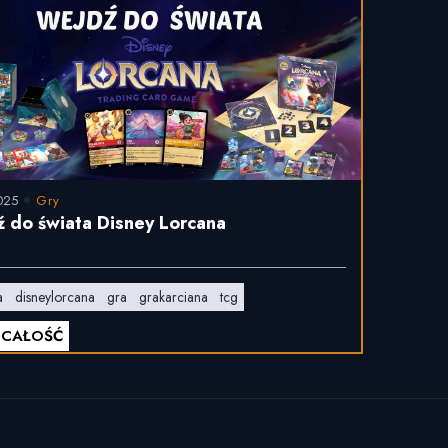
025
Gry
 do świata Disney Lorcana
a
disneylorcana
gra
grakarciana
tcg
 CAŁOŚĆ