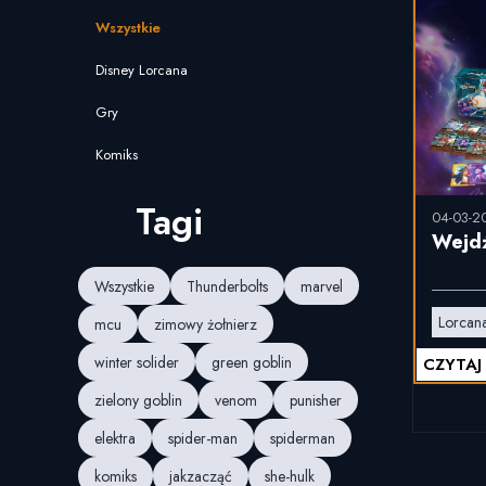
Wszystkie
Disney Lorcana
Gry
Komiks
Tagi
04-03-2
Wejdź
Wszystkie
Thunderbolts
marvel
Lorcan
mcu
zimowy żołnierz
winter solider
green goblin
CZYTAJ
zielony goblin
venom
punisher
elektra
spider-man
spiderman
komiks
jakzacząć
she-hulk