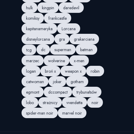
hulk
kingpin
daredevil
komiksy
frankcastle
kapitanameryka
Lorcana
disneylorcana
gra
grakarciana
dc
superman
batman
tcg
marzec
wolverine
x-men
logan
broń x
weapon x
robin
catwoman
joker
gotham
egmont
dccompact
trybunałsów
lobo
strażnicy
vvendetta
noir
spider-man noir
marvel noir