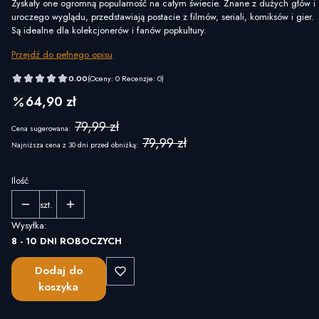
Zyskały one ogromną popularność na całym świecie. Znane z dużych głów i
uroczego wyglądu, przedstawiają postacie z filmów, seriali, komiksów i gier.
Są idealne dla kolekcjonerów i fanów popkultury.
Przejdź do pełnego opisu
0.00
(Oceny: 0 Recenzje: 0)
64,90 zł
79,99 zł
Cena sugerowana:
79,99 zł
Najniższa cena z 30 dni przed obniżką:
Ilość
szt.
Wysyłka:
8 - 10 DNI ROBOCZYCH
Dodaj do
koszyka