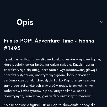
Opis
Funko POP! Adventure Time - Fionna
#1495
Figurki Funko Pop to wyjątkowe kolekcjonerskie winylowe figurki,
które podbiły serca fanów na całym świecie. Każda figurka
charakteryzuje się dużą, przesadnie wyeksponowaną głową i
charakterystycznym, uroczym wyglądem, który przyciąga
zarówno dzieci, jak i dorosłych. Funko Pop oferuje szeroką
gamę postaci z różnych uniwersów popkulturowych, w tym
bohaterów i złoczyńców z popularnych filmów, seriali
telewizyjnych, komiksów, gier wideo oraz innych mediów.
Kolekcjonowanie figurek Funko Pop to doskonałe hobby dla