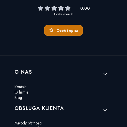
0.00
Liczba ocen: 0
Oceń i opisz
Linki w stopce
O NAS
Kontakt
O firmie
Blog
OBSŁUGA KLIENTA
Metody płatności