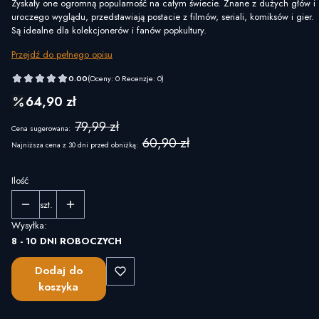
Zyskały one ogromną popularność na całym świecie. Znane z dużych głów i
uroczego wyglądu, przedstawiają postacie z filmów, seriali, komiksów i gier.
Są idealne dla kolekcjonerów i fanów popkultury.
Przejdź do pełnego opisu
0.00
(Oceny: 0 Recenzje: 0)
64,90 zł
79,99 zł
Cena sugerowana:
60,90 zł
Najniższa cena z 30 dni przed obniżką:
Ilość
szt.
Wysyłka:
8 - 10 DNI ROBOCZYCH
Dodaj do
koszyka