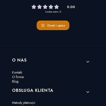
0.00
Liczba ocen: 0
Oceń i opisz
Linki w stopce
O NAS
Kontakt
O firmie
Blog
OBSŁUGA KLIENTA
Metody płatności