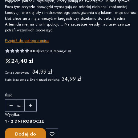
zajęciem patronki myśliwych, którzy polują na zwierzęta? Trudna sprawa...
Poza tym przyszłe obowiązki wymagają od młodej niebianki znakomitej
kondycji, wielkiej siły i mistrzowskiego posługiwania się łukiem, więc co rusz
ktoś chce się z nią zmierzyć w biegach czy strzelaniu do celu. Biedna
Artemida nie ma chwili spokoju... Na szczęście wesoły Taurusek zawsze
potrafi wszystkich pocieszyć!
Przejdź do pełnego opisu
0.00
(Oceny: 0 Recenzje: 0)
24,40 zł
34,99 zł
Cena sugerowana:
34,99 zł
Najniższa cena z 30 dni przed obniżką:
Ilość
szt.
Wysyłka:
1 - 2 DNI ROBOCZE
Dodaj do