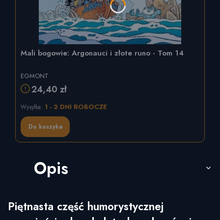
Mali bogowie: Argonauci i złote runo - Tom 14
EGMONT
24,40 zł
1 - 2 DNI ROBOCZE
Wysyłka:
Do koszyka
Opis
Piętnasta część humorystycznej