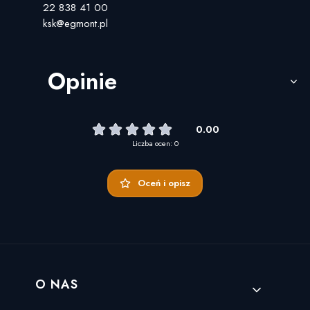
22 838 41 00
ksk@egmont.pl
Opinie
0.00
Liczba ocen: 0
Oceń i opisz
Linki w stopce
O NAS