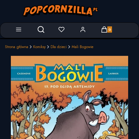
Produkty w koszyk
Otwórz wyszukiwarkę
Strona główna
Komiksy
Dla dzieci
Mali Bogowie