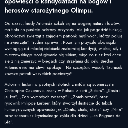
opowieści o kandydatach na bogów i
herosów starożytnego Olimpu.
Od czasu, kiedy Artemida szkoli się na boginię natury i łowów,
ma fioła na punkcie ochrony przyrody. Ale jak pogodzić funkcję
obrończyni zwierząt z zajęciem patronki myśliwych, którzy polują
na zwierzęta? Trudna sprawa... Poza tym przyszłe obowiązki
wymagają od młodej niebianki znakomitej kondycji, wielkiej siły i
mistrzowskiego posługiwania się łukiem, więc co rusz ktoś chce
się z nią zmierzyć w biegach czy strzelaniu do celu. Biedna
Artemida nie ma chwili spokoju... Na szczęście wesoły Taurusek
zawsze potrafi wszystkich pocieszyć!
Autorami historii o psotnych istotach z mitów są scenarzysta
Christophe Cazenove, znany w Polsce z serii „Sisters”, „Kasia i
jej kot”, „Zoo wymarłych zwierząt” i „Zombiaczek”, oraz
rysownik Philippe Larbier, który stworzył ilustracje do takich
humorystycznych opowieści jak „Chats, chats, chats” czy „Nina”
oraz scenariusz kryminalnego cyklu dla dzieci „Les Enigmes de
Léa”.